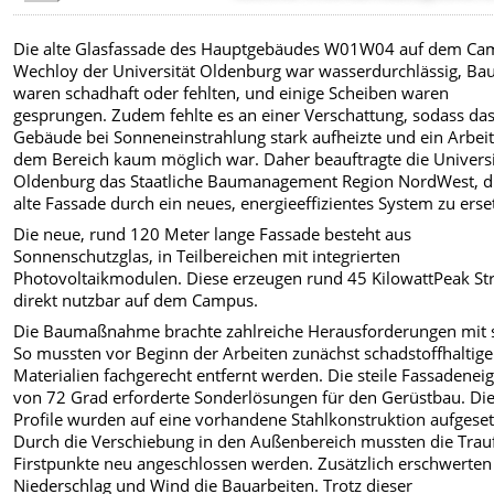
Die alte Glasfassade des Hauptgebäudes W01­W04 auf dem C
Wechloy der Universität Oldenburg war wasserdurchlässig, Bau
waren schadhaft oder fehlten, und einige Scheiben waren
gesprungen. Zudem fehlte es an einer Verschattung, sodass da
Gebäude bei Sonneneinstrahlung stark aufheizte und ein Arbeit
dem Bereich kaum möglich war. Daher beauftragte die Universi
Oldenburg das Staatliche Baumanagement Region Nord­West, d
alte Fassade durch ein neues, energieeffizientes System zu erse
Die neue, rund 120 Meter lange Fassade besteht aus
Sonnenschutzglas, in Teilbereichen mit integrierten
Photovoltaikmodulen. Diese erzeugen rund 45 Kilowatt­Peak St
direkt nutzbar auf dem Campus.
Die Baumaßnahme brachte zahlreiche Herausforderungen mit s
So mussten vor Beginn der Arbeiten zunächst schadstoffhaltige
Materialien fachgerecht entfernt werden. Die steile Fassadenei
von 72 Grad erforderte Sonderlösungen für den Gerüstbau. Di
Profile wurden auf eine vorhandene Stahlkonstruktion aufgeset
Durch die Verschiebung in den Außenbereich mussten die Trauf
Firstpunkte neu angeschlossen werden. Zusätzlich erschwerten
Niederschlag und Wind die Bauarbeiten. Trotz dieser