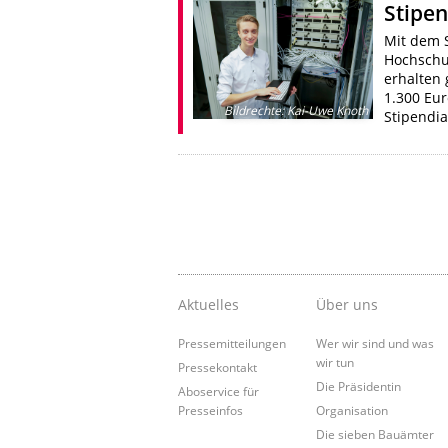
Stipe
Mit dem 
Hochschu
erhalten 
1.300 Eur
Bildrechte
:
Kai-Uwe Knoth
Stipendi
Aktuelles
Über uns
Pressemitteilungen
Wer wir sind und was
wir tun
Pressekontakt
Die Präsidentin
Aboservice für
Presseinfos
Organisation
Die sieben Bauämter