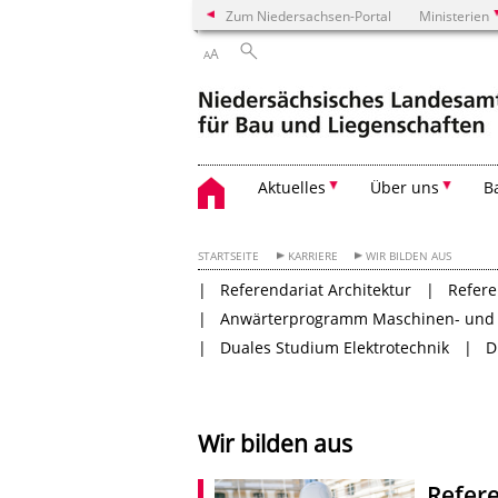
Zum Niedersachsen-Portal
Ministerien
A
A
Aktuelles
Über uns
B
STARTSEITE
KARRIERE
WIR BILDEN AUS
Referendariat Architektur
Refere
Anwärterprogramm Maschinen- und E
Duales Studium Elektrotechnik
D
Wir bilden aus
Refere