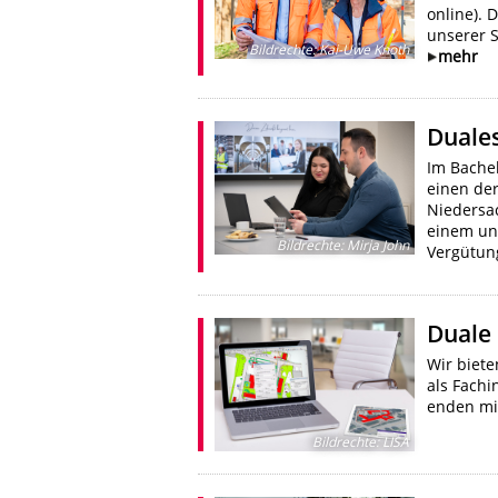
online). 
unserer S
Bildrechte
:
Kai-Uwe Knoth
mehr
Duales
Im Bachel
einen de
Niedersa
einem uns
Bildrechte
:
Mirja John
Vergütun
Duale
Wir biete
als Fachi
enden mi
Bildrechte
:
LISA