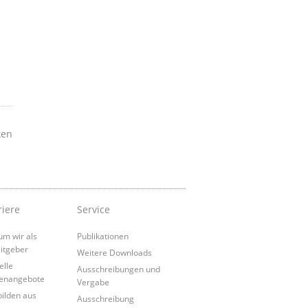
ken
riere
Service
m wir als
Publikationen
itgeber
Weitere Downloads
elle
Ausschreibungen und
lenangebote
Vergabe
bilden aus
Ausschreibung