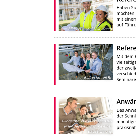
Haben Si
möchten 
mit einem
auf Führu
Bildrechte
:
Kai-Uwe Knoth
Refere
Mit dem 
vielseit
der zweij
verschied
Bildrechte
:
NLBL
Seminare
Anwär
Das Anwä
der Schni
Bildrechte
:
Zwei Personen bei
monatigen
einer Besprechung mit einer
praxisna
Bauzeichnung