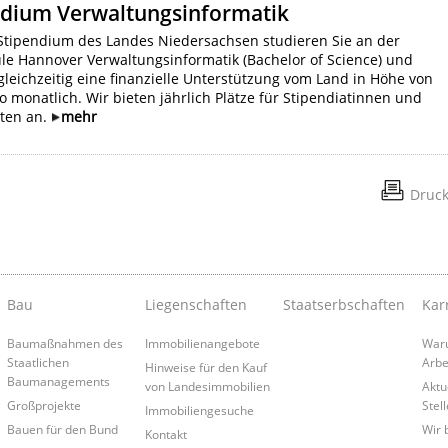
ndium Verwaltungsinformatik
Stipendium des Landes Niedersachsen studieren Sie an der
le Hannover Verwaltungsinformatik (Bachelor of Science) und
gleichzeitig eine finanzielle Unterstützung vom Land in Höhe von
o monatlich. Wir bieten jährlich Plätze für Stipendiatinnen und
aten an.
mehr
Druc
Bau
Liegenschaften
Staatserbschaften
Kar
Baumaßnahmen des
Immobilienangebote
Waru
Staatlichen
Arbe
Hinweise für den Kauf
Baumanagements
von Landesimmobilien
Aktu
Großprojekte
Stel
Immobiliengesuche
Bauen für den Bund
Wir 
Kontakt