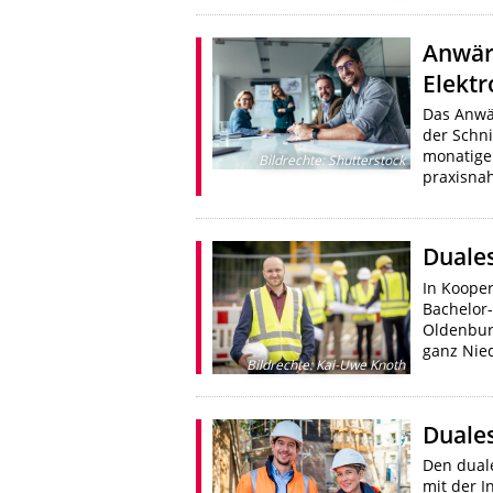
Anwär
Elektr
Das Anwä
der Schni
monatigen
Bildrechte
:
Shutterstock
praxisna
Duales
In Kooper
Bachelor-
Oldenburg
ganz Nied
Bildrechte
:
Kai-Uwe Knoth
Duale
Den dual
mit der 