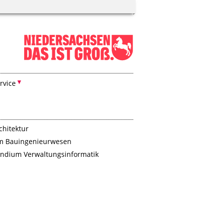
rvice
hitektur
m Bauingenieurwesen
endium Verwaltungsinformatik