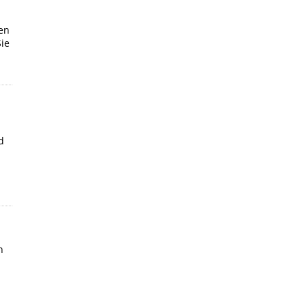
en
Sie
d
n