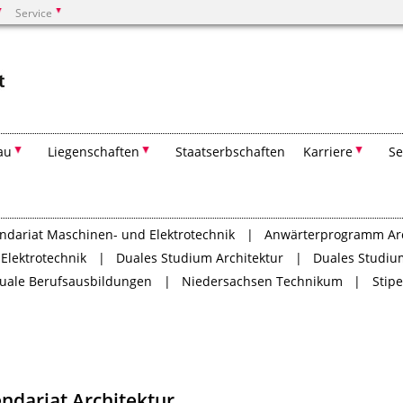
Service
Suchen
au
Liegenschaften
Staatserbschaften
Karriere
Se
ndariat Maschinen- und Elektrotechnik
Anwärterprogramm Arc
lektrotechnik
Duales Studium Architektur
Duales Studiu
uale Berufsausbildungen
Niedersachsen Technikum
Stip
ndariat Architektur