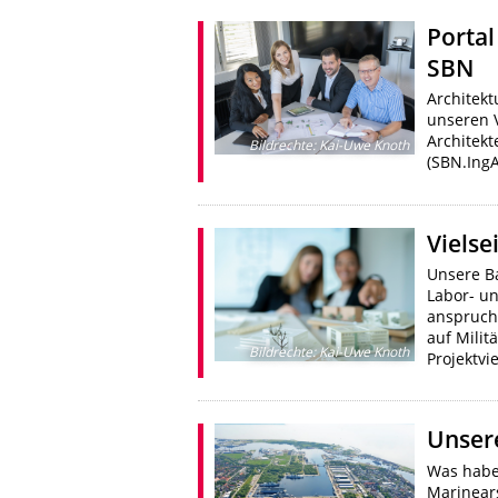
Portal
SBN
Architek
unseren V
Architek
Bildrechte
:
Kai-Uwe Knoth
(SBN.IngA
Vielse
Unsere Ba
Labor- u
anspruch
auf Milit
Bildrechte
:
Kai-Uwe Knoth
Projektvie
Unser
Was habe
Marinear