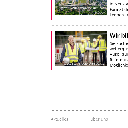
Bildrechte
:
in Neusta
Bundeswehr/Susanne Krause-
Format de
Weers
kennen.
Wir bi
Sie such
weiterqua
Ausbildu
Referenda
Bildrechte
:
Kai-Uwe Knoth
Möglichke
Aktuelles
Über uns