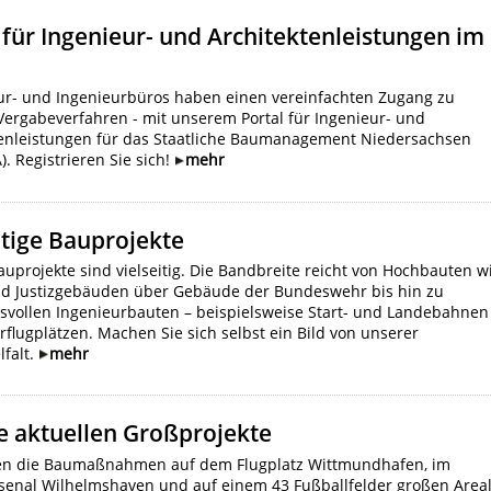
 für Ingenieur- und Architektenleistungen im
tur- und Ingenieurbüros haben einen vereinfachten Zugang zu
ergabeverfahren - mit unserem Portal für Ingenieur- und
tenleistungen für das Staatliche Baumanagement Niedersachsen
). Registrieren Sie sich!
mehr
itige Bauprojekte
uprojekte sind vielseitig. Die Bandbreite reicht von Hochbauten w
nd Justizgebäuden über Gebäude der Bundeswehr bis hin zu
svollen Ingenieurbauten – beispielsweise Start- und Landebahnen
ärflugplätzen. Machen Sie sich selbst ein Bild von unserer
lfalt.
mehr
e aktuellen Großprojekte
n die Baumaßnahmen auf dem Flugplatz Wittmundhafen, im
senal Wilhelmshaven und auf einem 43 Fußballfelder großen Area