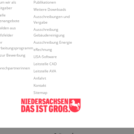
m wir als
Publikationen
itgeber
Weitere Downloads
elle
Ausschreibungen und
lenangebote
Vergabe
bilden aus
Ausschreibung
fsfelder
Gebäudereinigung
er
Ausschreibung Energie
rbeitungsprogramm
eRechnung
zur Bewerbung
LISA-Software
Leitstelle CAD
rechpartnerinnen
Leitstelle AVA
Anfahrt
Kontakt
Sitemap