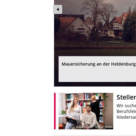
Mauersicherung an der Heldenburg 
Foto: Henning Stauch
Stell
Wir suche
Berufsfel
Niedersa
Bildrechte
:
Mirja John