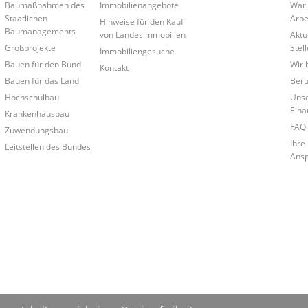
Baumaßnahmen des
Immobilienangebote
Waru
Staatlichen
Arbe
Hinweise für den Kauf
Baumanagements
von Landesimmobilien
Aktu
Großprojekte
Stel
Immobiliengesuche
Bauen für den Bund
Wir 
Kontakt
Bauen für das Land
Beru
Hochschulbau
Uns
Eina
Krankenhausbau
FAQ 
Zuwendungsbau
Ihre
Leitstellen des Bundes
Ansp