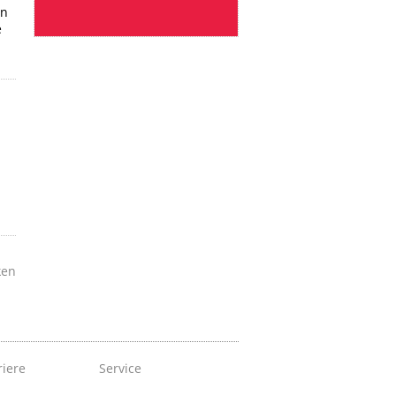
in
e
ken
riere
Service