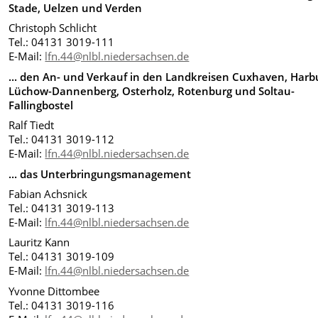
S
tade,
Uelzen und
Verden
Christoph Schlicht
Tel.: 04131 3019-111
E-Mail:
lfn.44@nlbl.niedersachsen.de
... den An- und Verkauf in den Landkreisen Cuxhaven,
Harb
Lüchow-Dannenberg, Osterholz,
Rotenburg und
Soltau-
Fallingbostel
Ralf Tiedt
Tel.: 04131 3019-112
E-Mail:
lfn.44@nlbl.niedersachsen.de
... das Unterbringungsmanagement
Fabian Achsnick
Tel.: 04131 3019-113
E-Mail:
lfn.44@nlbl.niedersachsen.de
Lauritz Kann
Tel.: 04131 3019-109
E-Mail:
lfn.44@nlbl.niedersachsen.de
Yvonne Dittombee
Tel.: 04131 3019-116