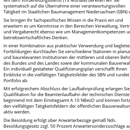
Mit dem Vorbereitungsdienst (13 Monate) bereiten wir Sie
systematisch auf die Übernahme einer verantwortungsvollen
Tätigkeit im Staatlichen Baumanagement Niedersachsen (SBN) 
Sie bringen Ihr fachspezifisches Wissen in die Praxis ein und
erweitern es um Kenntnisse in den Bereichen Verwaltung, Vertr
und Vergaberecht ebenso wie um Managementkompetenzen u
betriebswirtschaftliches Denken.
In einer Kombination aus praktischer Verwendung und begleit
Fortbildungen durchlaufen Sie verschiedene Stationen in planu
und baurelevanten Institutionen der mittleren und oberen Beh
des Bundes und des Landes sowie der kommunalen Bauverwal
Ein individuell gestalteter Qualifizierungsplan verschafft Ihnen
Einblicke in die vielfältigen Tätigkeitsfelder des SBN und rundet
Portfolio ab.
Mit erfolgreichem Abschluss der Laufbahnprüfung erlangen Sie
Qualifikation für die Beamtenlaufbahn der technischen Dienste
beginnend mit dem Einstiegsamt A 10 NBesO und können forta
den vielfältigen Tätigkeitsfeldern der öffentlichen Bauverwaltu
aktiv werden.
Die Besoldung erfolgt über Anwärterbezüge gemäß Nds.
Besoldungsgesetz zzgl. 50 Prozent Anwärtersonderzuschläge a